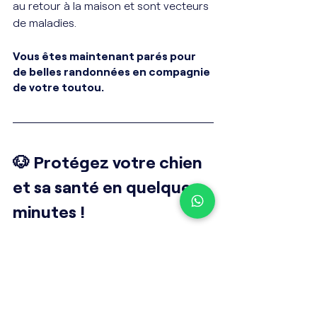
au retour à la maison et sont vecteurs 
de maladies. 
Vous êtes maintenant parés pour 
de belles randonnées en compagnie 
de votre toutou. 
🐶 Protégez votre chien 
et sa santé en quelques 
minutes !
Découvrez nos formules d’assurance 
santé animale : soins, hospitalisation, 
chirurgie, conseils et assistance... Une 
couverture complète pour votre 
compagnon.