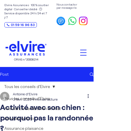
Nous contacter
Elvire Assurances · 100 % courtier
par messagerie
digital · Conseiller dédié · 🕒
Service disponible 24 h/24 et 7
j/7
📞 01 59 16 96 83
ORIAS n°
20008214
Post
Tous les conseils d'Elvire
Antoine d'Elvire
Tous les conseils d'Elvire
3 févr. 2025
4 min de lecture
Activité avec son chien :
Assurance santé chien et chat
pourquoi pas la randonnée
Assurance Auto
?
Assurance plaisance