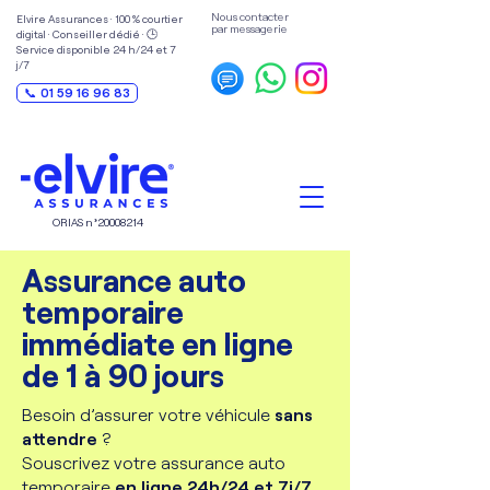
Nous contacter
Elvire Assurances · 100 % courtier
par messagerie
digital · Conseiller dédié · 🕒
Service disponible 24 h/24 et 7
j/7
📞 01 59 16 96 83
ORIAS n°
20008214
Assurance auto
temporaire
immédiate en ligne
de 1 à 90 jours
Besoin d’assurer votre véhicule
sans
attendre
?
Souscrivez votre assurance auto
temporaire
en ligne 24h/24 et 7j/7