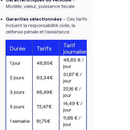
Modèle, valeur, puissance fiscale.
Garanties sélectionnées
– Ces tarifs
incluent la responsabilité civile, la
défense pénale et l’assistance.
Tarif
Durée
Tarifs
journalier
48,85 € /
1 jour
48,85€
jour
31,67 € /
2 jours
63,34€
jour
22,16 € /
3 jours
66,49€
jour
14,49 € /
5 jours
72,47€
jour
11,68 € /
1 semaine
81,75€
jour