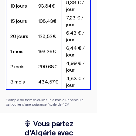
9,38 € /
10 jours
93,84€
jour
7,23 € /
15 jours
108,43€
jour
6,43 € /
20 jours
128,52€
jour
6,44 € /
1 mois
193.26€
jour
4,99 € /
2 mois
299.68€
jour
4,83 € /
3 mois
434,57€
jour
Exemple de tarifs calculés sur la base d’un véhicule
particulier d’une puissance fiscale de 4CV
🚢 Vous partez
d'Algérie avec