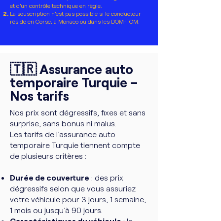
et d’un contrôle technique en règle.
La souscription n’est pas possible si le conducteur
réside en Corse, à Monaco ou dans les DOM-TOM.
🇹🇷 Assurance auto
temporaire Turquie –
Nos tarifs
Nos prix sont dégressifs, fixes et sans
surprise, sans bonus ni malus.
Les tarifs de l’assurance auto
temporaire Turquie tiennent compte
de plusieurs critères :
Durée de couverture
: des prix
dégressifs selon que vous assuriez
votre véhicule pour 3 jours, 1 semaine,
1 mois ou jusqu’à 90 jours.
Caractéristiques du véhicule
: le