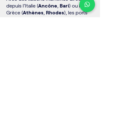
depuis l’Italie (
Ancône
,
Bari
) ou la
Grèce (
Athènes
,
Rhodes
), les ports
turcs de
Çeşme
,
Izmir
et
Marmaris
accueillent chaque année des milliers
de voyageurs. En souscrivant une
assurance auto temporaire en ligne
avant le départ
, vous évitez toute
attente à l’arrivée et pouvez circuler
immédiatement en règle sur le
territoire turc.
FAQ – l'assurance
auto temporaire
Turquie