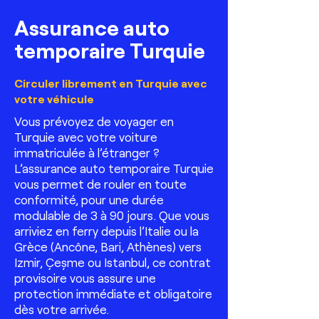
Assurance auto
temporaire Turquie
Circuler librement en Turquie avec
votre véhicule
Vous prévoyez de voyager en
Turquie avec votre voiture
immatriculée à l’étranger ?
L’assurance auto temporaire Turquie
vous permet de rouler en toute
conformité, pour une durée
modulable de 3 à 90 jours. Que vous
arriviez en ferry depuis l’Italie ou la
Grèce (Ancône, Bari, Athènes) vers
Izmir, Çeşme ou Istanbul, ce contrat
provisoire vous assure une
protection immédiate et obligatoire
dès votre arrivée.