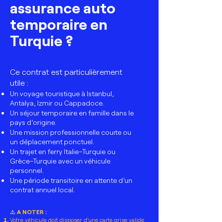
assurance auto
temporaire en
Turquie ?
Ce contrat est particulièrement
utile :
Un voyage touristique à Istanbul,
Antalya, Izmir ou Cappadoce.
Un séjour temporaire en famille dans le
pays d’origine.
Une mission professionnelle courte ou
un déplacement ponctuel.
Un trajet en ferry Italie–Turquie ou
Grèce–Turquie avec un véhicule
personnel.
Une période transitoire en attente d’un
contrat annuel local.
⚠️
A NOTER :
Votre véhicule doit disposer d’une carte grise valide