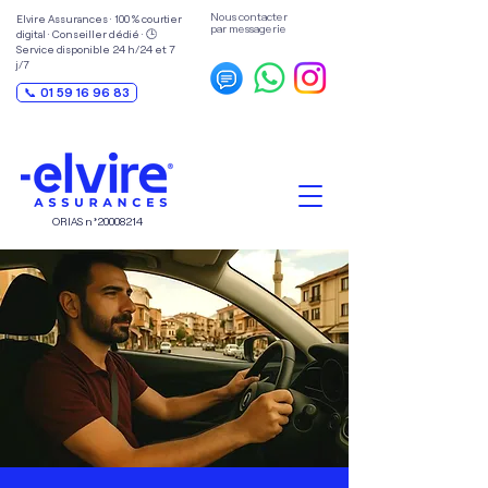
Nous contacter
Elvire Assurances · 100 % courtier
par messagerie
digital · Conseiller dédié · 🕒
Service disponible 24 h/24 et 7
j/7
📞 01 59 16 96 83
ORIAS n°
20008214