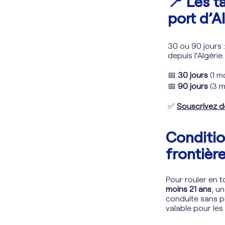
📍 Les t
port d’A
30 ou 90 jours 
depuis l'Algérie
📅
30 jours
(1 m
📅
90 jours
(3 m
✅
Souscrivez 
Conditio
frontière
Pour rouler en 
moins 21 ans
, u
conduite sans p
valable pour les