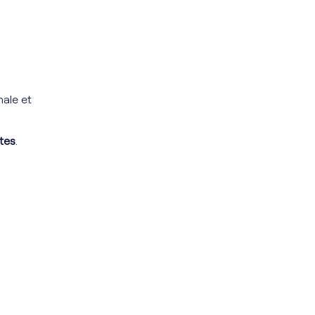
nale et
tes
.