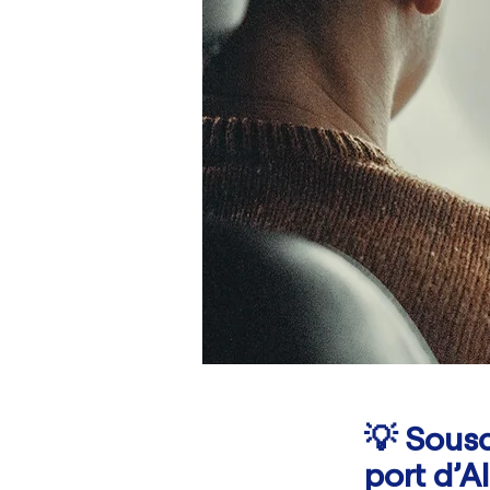
💡 Sousc
port d’Al