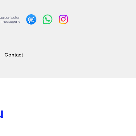
us contacter
r messagerie
Contact
u