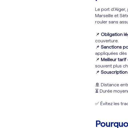
Le port d’Alger,
Marseille et Sè
rouler sans ass
📌
Obligation lé
couverture.
📌
Sanctions po
appliquées dès 
📌
Meilleur tarif
souvent plus ch
📌
Souscription
🚢 Distance ent
⏳ Durée moyenn
✅ Évitez les tr
Pourquoi