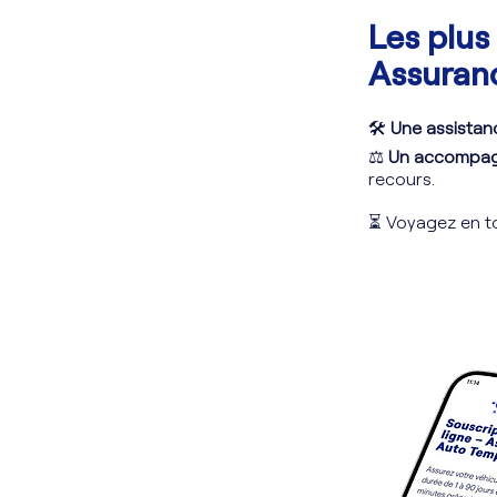
Les plus 
Assuran
🛠
Une assistan
⚖️
Un accompagn
recours.
⏳ Voyagez en to