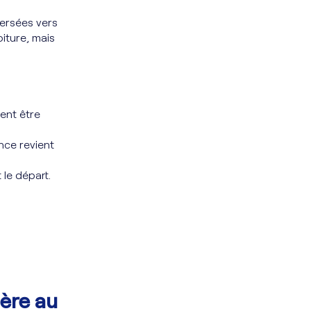
versées vers
iture, mais
ent être
nce revient
 le départ.
ière au