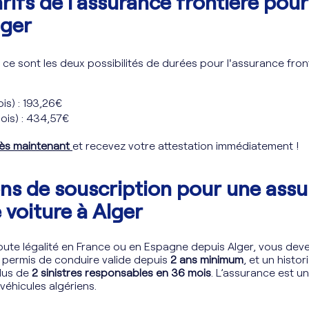
arifs de l’assurance frontière pour
lger
: ce sont les deux possibilités de durées pour l'assurance fron
.
ois) : 193,26€
ois) : 434,57€
dès maintenant
et recevez votre attestation immédiatement !
ns de souscription pour une ass
 voiture à Alger
toute légalité en France ou en Espagne depuis Alger, vous dev
n permis de conduire valide depuis
2 ans minimum
, et un histo
lus de
2 sinistres responsables en 36 mois
. L’assurance est 
 véhicules algériens.