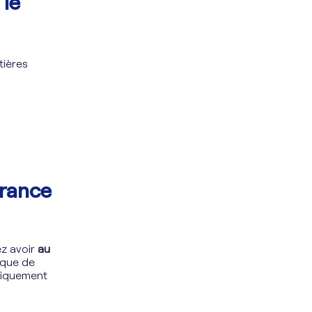
 le
tières
urance
ez avoir
au
rique de
uniquement