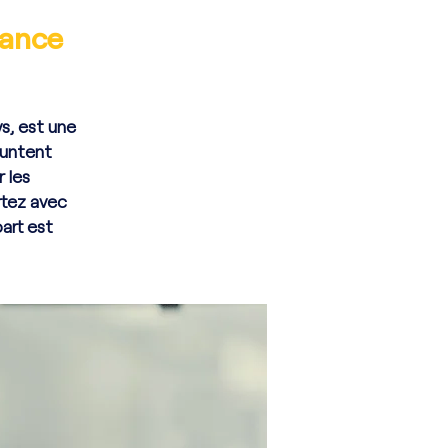
rance
ys, est une
runtent
r les
rtez avec
art est