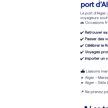
port d'A
Le port d’Alger,
voyageurs souha
🚗 Occasions f
✔️
Retrouver sa 
✔️
Passer des v
✔️
Célébrer le R
✔️
Voyages prof
✔️
Importer un 
⛴ Liaisons mari
🔹 Alger - Marse
🔹 Alger - Sète 
📌 Ne prenez pa