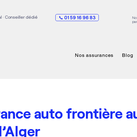
al · Conseiller dédié
📞 01 59 16 96 83
No
pa
Nos assurances
Blog
ance auto frontière a
d’Alger