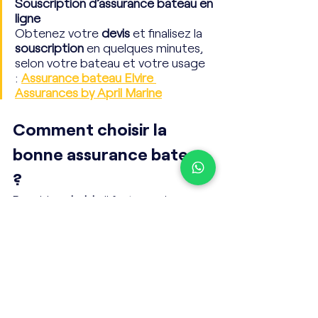
Souscription d’assurance bateau en 
ligne
Obtenez votre 
devis
 et finalisez la 
souscription
 en quelques minutes, 
selon votre bateau et votre usage 
: 
Assurance bateau Elvire 
Assurances by April Marine
Comment choisir la 
bonne assurance bateau 
?
Pour bien 
choisir
, il faut prendre en 
compte :
la valeur du bateau,
le type de navigation,
la zone de plaisance,
les garanties souhaitées,
le niveau de couverture.