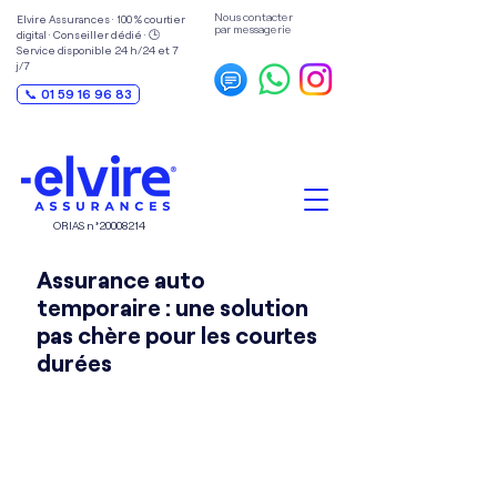
Nous contacter
Elvire Assurances · 100 % courtier
par messagerie
digital · Conseiller dédié · 🕒
Service disponible 24 h/24 et 7
j/7
📞 01 59 16 96 83
ORIAS n°
20008214
Assurance auto
temporaire : une solution
pas chère pour les courtes
durées
Souscrire une assurance auto
temporaire est une solution
pratique et peu chère pour
assurer un véhicule destiné à un
usage occasionnel ou en
attendant de trouver un contrat