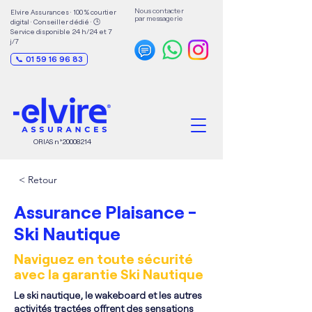
Nous contacter
Elvire Assurances · 100 % courtier
par messagerie
digital · Conseiller dédié · 🕒
Service disponible 24 h/24 et 7
j/7
📞 01 59 16 96 83
ORIAS n°
20008214
< Retour
Assurance Plaisance -
Ski Nautique
Naviguez en toute sécurité
avec la garantie Ski Nautique
Le ski nautique, le wakeboard et les autres
activités tractées offrent des sensations