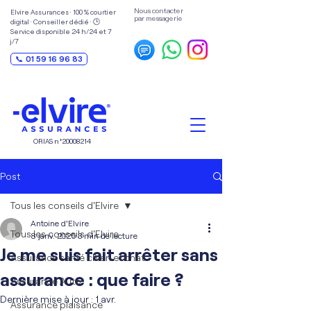
Nous contacter
Elvire Assurances · 100 % courtier
par messagerie
digital · Conseiller dédié · 🕒
Service disponible 24 h/24 et 7
j/7
📞 01 59 16 96 83
ORIAS n°
20008214
Post
Tous les conseils d'Elvire
Antoine d'Elvire
Tous les conseils d'Elvire
8 janv. 2025
3 min de lecture
Je me suis fait arrêter sans
Assurance santé chien et chat
assurance : que faire ?
Assurance Auto
Dernière mise à jour :
1 avr.
Assurance plaisance