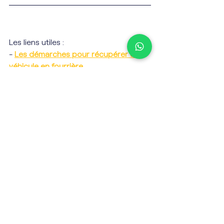
Les liens utiles :
- 
Les démarches pour récupérer un 
véhicule en fourrière
- 
Les obligations d’assurance en 
France
Assurance Auto
Posts récents
Voir tout