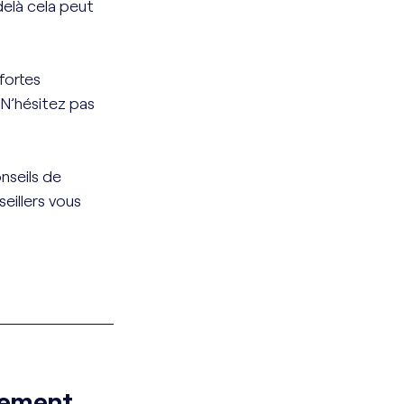
elà cela peut 
fortes 
N’hésitez pas 
nseils de 
seillers vous 
cement