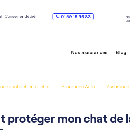
al · Conseiller dédié
📞 01 59 16 96 83
No
pa
Nos assurances
Blog
nce santé chien et chat
Assurance Auto
Assurance 
protéger mon chat de l