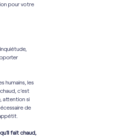
ion pour votre 
’inquiétude, 
pporter 
s humains, les 
chaud, c’est 
attention si 
 nécessaire de 
appétit. 
’il fait chaud, 