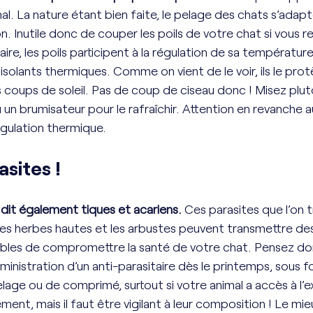
mal. La nature étant bien faite, le pelage des chats s’adap
 Inutile donc de couper les poils de votre chat si vous red
ire, les poils participent à la régulation de sa température
olants thermiques. Comme on vient de le voir, ils le pro
coups de soleil. Pas de coup de ciseau donc ! Misez plutô
 un brumisateur pour le rafraîchir. Attention en revanche a
régulation thermique. 
sites !
 dit également tiques et acariens. 
Ces parasites que l’on 
les herbes hautes et les arbustes peuvent transmettre de
ibles de compromettre la santé de votre chat. Pensez don
ministration d’un anti-parasitaire dès le printemps, sous 
elage ou de comprimé, surtout si votre animal a accès à l’e
ement, mais il faut être vigilant à leur composition ! Le mie