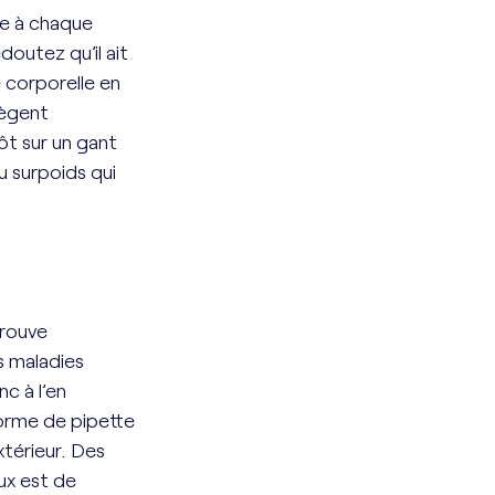
te à chaque 
outez qu’il ait 
 corporelle en 
tègent 
t sur un gant 
u surpoids qui 
trouve 
s maladies 
c à l’en 
forme de pipette 
xtérieur. Des 
ux est de 