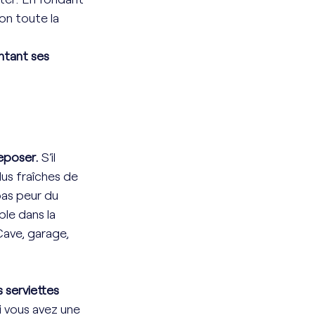
on toute la 
ntant ses 
eposer. 
S’il 
lus fraîches de 
 pas peur du 
le dans la 
Cave, garage, 
 serviettes 
si vous avez une 