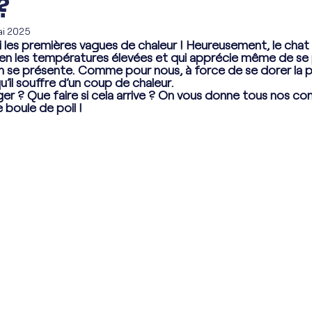
?
ai 2025
lui les premières vagues de chaleur ! Heureusement, le chat 
ien les températures élevées et qui apprécie même de se 
n se présente. Comme pour nous, à force de se dorer la pilu
’il souffre d’un coup de chaleur. 
 ? Que faire si cela arrive ? On vous donne tous nos con
e boule de poil !