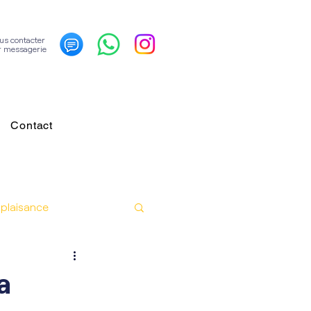
us contacter
r messagerie
Contact
plaisance
a