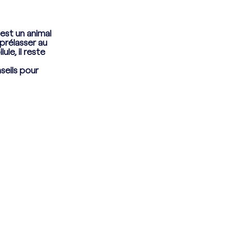
est un animal 
prélasser au 
le, il reste 
seils pour 