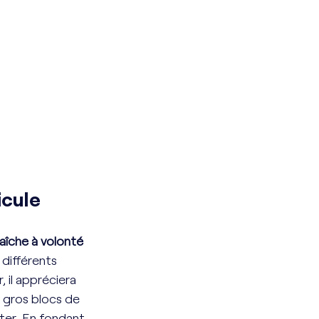
icule
raîche à volonté 
différents 
, il appréciera 
e gros blocs de 
ter. En fondant 