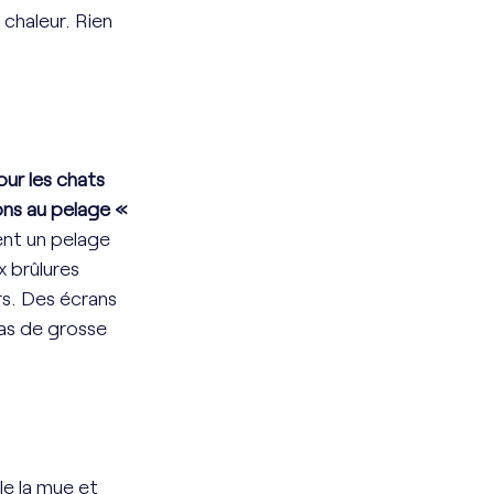
chaleur. Rien 
our les chats 
ns au pelage « 
ent un pelage 
 brûlures 
irs. Des écrans 
cas de grosse 
le la mue et 