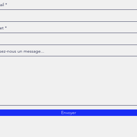
ail
et
ssez-nous un message...
Envoyer