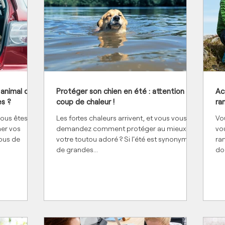
 animal de
Protéger son chien en été : attention au
Ac
es ?
coup de chaleur !
ra
vous êtes
Les fortes chaleurs arrivent, et vous vous
Vo
er vos
demandez comment protéger au mieux
vo
ous de
votre toutou adoré ? Si l'été est synonyme
ra
de grandes...
do