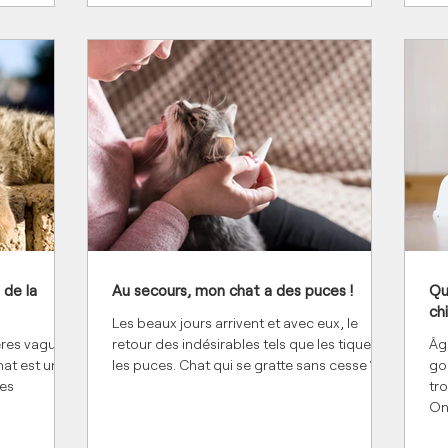
de la
Au secours, mon chat a des puces !
Qu
ch
Les beaux jours arrivent et avec eux, le
ières vagues
retour des indésirables tels que les tiques et
Âg
hat est un
les puces. Chat qui se gratte sans cesse ?...
go
les
tro
On.