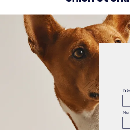
Pré
No