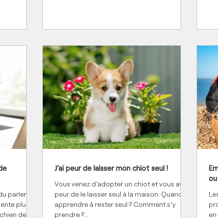
de
J’ai peur de laisser mon chiot seul !
Em
ou
Vous venez d’adopter un chiot et vous avez
u parler de
peur de le laisser seul à la maison. Quand lui
Les
sente plus
apprendre à rester seul ? Comment s’y
pr
 chien de...
prendre ?...
en