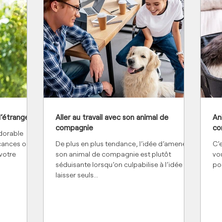
’étranger ?
Aller au travail avec son animal de
An
compagnie
co
dorable
acances ou
De plus en plus tendance, l’idée d’amener
C’
votre
son animal de compagnie est plutôt
vo
séduisante lorsqu’on culpabilise à l’idée de
pou
laisser seuls...