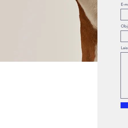
E-m
Obj
Lai