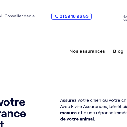
al · Conseiller dédié
📞 01 59 16 96 83
No
pa
Nos assurances
Blog
votre
Assurez votre chien ou votre cha
Avec Elvire Assurances, bénéfic
rance
mesure
et d’une réponse imméd
de votre animal.
at