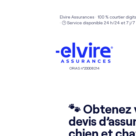
Elvire Assurances · 100 % courtier digit
· 🕒 Service disponible 24 h/24 et 7 j/7
ORIAS n°20008214
🐾 Obtenez 
devis d’assu
chien et ch